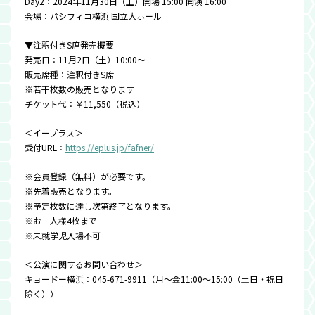
Day2：2024年11月30日（土）開場 15:00 開演 16:00
会場：パシフィコ横浜 国立大ホール
▼注釈付きS席発売概要
発売日：11月2日（土）10:00～
販売席種：注釈付きS席
※若干枚数の販売となります
チケット代：￥11,550（税込）
＜イープラス＞
受付URL：
https://eplus.jp/fafner/
※会員登録（無料）が必要です。
※先着販売となります。
※予定枚数に達し次第終了となります。
※お一人様4枚まで
※未就学児入場不可
＜公演に関するお問い合わせ＞
キョードー横浜：045-671-9911（月～金11:00～15:00（土日・祝日
除く））